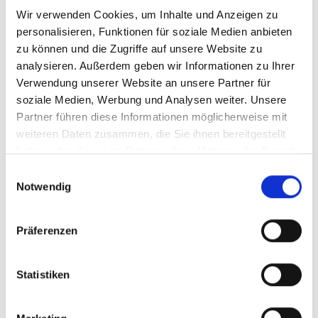
Ihr Vorname (Pflichtfeld)
Wir verwenden Cookies, um Inhalte und Anzeigen zu
personalisieren, Funktionen für soziale Medien anbieten
zu können und die Zugriffe auf unsere Website zu
analysieren. Außerdem geben wir Informationen zu Ihrer
Verwendung unserer Website an unsere Partner für
Ihr Nachname (Pflichtfeld)
soziale Medien, Werbung und Analysen weiter. Unsere
Partner führen diese Informationen möglicherweise mit
weiteren Daten zusammen, die Sie ihnen bereitgestellt
haben oder die sie im Rahmen Ihrer Nutzung der Dienste
gesammelt haben.
E
Ihre E-Mail-Adresse
Notwendig
i
(Pflichtfeld)
n
w
Präferenzen
i
l
l
Statistiken
i
Ich akzeptiere die
g