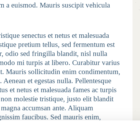
nim a euismod. Mauris suscipit vehicula
istique senectus et netus et malesuada
istique pretium tellus, sed fermentum est
odio sed fringilla blandit, nisl nulla
modo mi turpis at libero. Curabitur varius
at. Mauris sollicitudin enim condimentum,
l. Aenean et egestas nulla. Pellentesque
tus et netus et malesuada fames ac turpis
non molestie tristique, justo elit blandit
e magna accumsan ante. Aliquam
gnissim faucibus. Sed mauris enim,
ximus molestie tortor. Sed faucibus et
ngilla malesuada luctus.