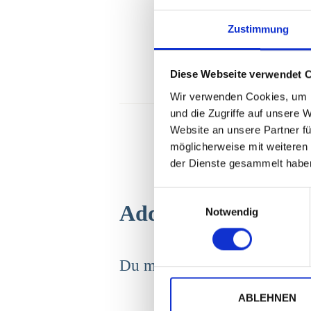
Zustimmung
Diese Webseite verwendet 
Wir verwenden Cookies, um I
und die Zugriffe auf unsere 
Website an unsere Partner fü
möglicherweise mit weiteren
der Dienste gesammelt habe
E
Add Comment
Notwendig
i
n
w
i
Du musst
angemeldet
sein, u
l
l
ABLEHNEN