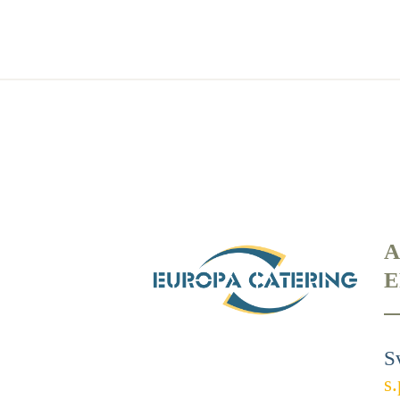
A
E
S
s