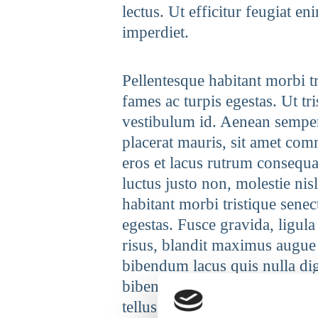
lectus. Ut efficitur feugiat e
imperdiet.
Pellentesque habitant morbi tr
fames ac turpis egestas. Ut tr
vestibulum id. Aenean semper, 
placerat mauris, sit amet com
eros et lacus rutrum consequ
luctus justo non, molestie nis
habitant morbi tristique senec
egestas. Fusce gravida, ligula 
risus, blandit maximus augu
bibendum lacus quis nulla di
bibendum at purus aliquet, ma
tellus eu sollicitudin. Sed fri