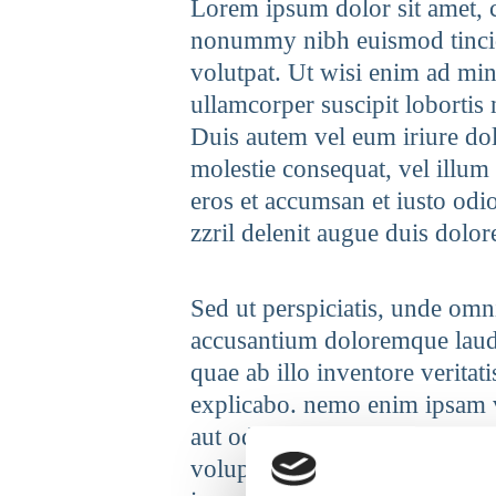
Lorem ipsum dolor sit amet, c
nonummy nibh euismod tincid
volutpat. Ut wisi enim ad min
ullamcorper suscipit lobortis
Duis autem vel eum iriure dolo
molestie consequat, vel illum d
eros et accumsan et iusto odi
zzril delenit augue duis dolore 
Sed ut perspiciatis, unde omni
accusantium doloremque laud
quae ab illo inventore veritati
explicabo. nemo enim ipsam v
aut odit aut fugit, sed quia 
voluptatem sequi nesciunt, n