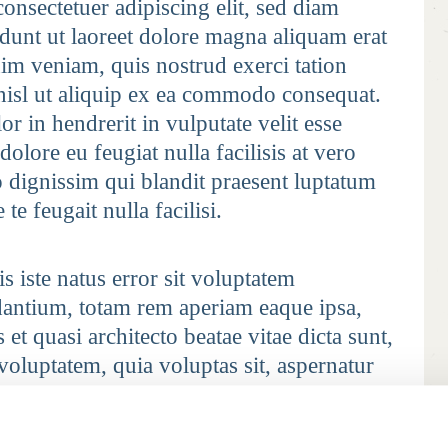
onsectetuer adipiscing elit, sed diam
unt ut laoreet dolore magna aliquam erat
im veniam, quis nostrud exerci tation
 nisl ut aliquip ex ea commodo consequat.
r in hendrerit in vulputate velit esse
olore eu feugiat nulla facilisis at vero
o dignissim qui blandit praesent luptatum
te feugait nulla facilisi.
s iste natus error sit voluptatem
antium, totam rem aperiam eaque ipsa,
s et quasi architecto beatae vitae dicta sunt,
oluptatem, quia voluptas sit, aspernatur
consequuntur magni dolores eos, qui ratione
eque porro quisquam est, qui dolorem