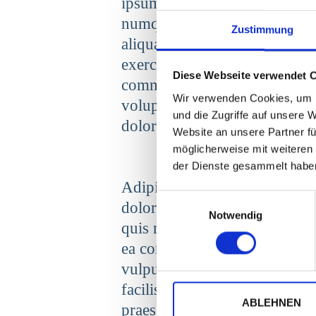
ipsum, quia dolor sit, amet, c
numquam eius modi tempora i
Zustimmung
aliquam quaerat voluptatem.
exercitationem ullam corporis 
Diese Webseite verwendet 
commodi consequatur? quis au
Wir verwenden Cookies, um I
voluptate velit esse, quam nih
und die Zugriffe auf unsere 
dolorem eum fugiat, quo volu
Website an unsere Partner fü
möglicherweise mit weiteren
der Dienste gesammelt habe
Adipiscing elit, sed diam no
E
dolore magna aliquam erat vo
Notwendig
i
quis nostrud exerci tation ull
n
ea commodo consequat. Duis a
w
vulputate velit esse molestie 
i
l
facilisis at vero eros et accu
l
ABLEHNEN
praesent luptatum zzril deleni