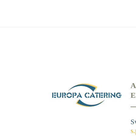
A
E
S
s